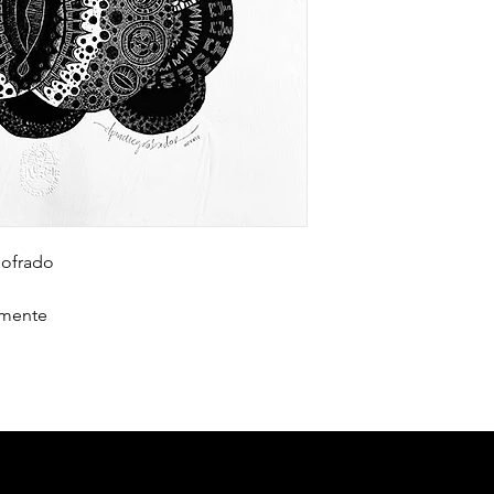
Gofrado
amente