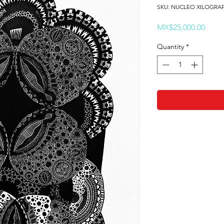
SKU: NUCLEO XILOGRA
Price
MX$25,000.00
Quantity
*