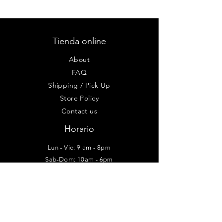
Tienda online
About
FAQ
Shipping / Pick Up
Store Policy
Contact us
Horario
Lun - Vie: 9 am - 8pm
Sab-Dom: 10am - 6pm
Taller - Galería
Positos #77
Centro