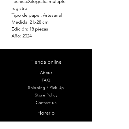
Técnica:Xilografía multiple
registro
Tipo de papel: Artesanal
Medida: 21x28 cm
Edición: 18 piezas
Año: 2024
Tienda online
About
FAQ
Shipping / Pick Up
Store Policy
Contact us
Horario
Lun - Vie: 9 am - 8pm