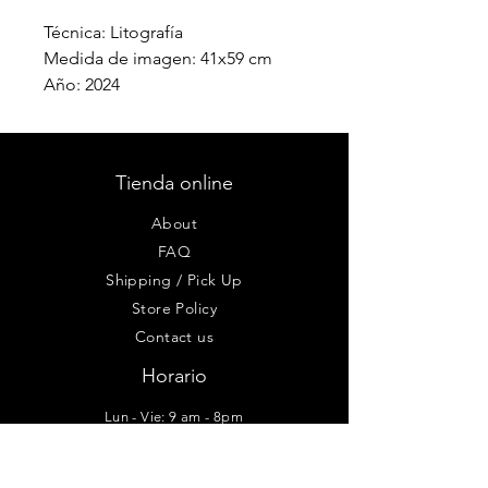
Técnica: Litografía
Medida de imagen: 41x59 cm
Año: 2024
Tienda online
About
FAQ
Shipping / Pick Up
Store Policy
Contact us
Horario
Lun - Vie: 9 am - 8pm
Sab-Dom: 10am - 6pm