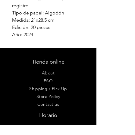
registro
Tipo de papel: Algodón
Medida: 21x28.5 cm
Edición: 20 piezas
Año: 2024
Tienda online
About
FAQ
Shipping / Pick Up
Store Policy
Contact us
Horario
Lun - Vie: 9 am - 8pm
Sab-Dom: 10am - 6pm